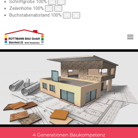
Schriftgröße
100
%
Zeilenhöhe
100
%
Buchstabenabstand
100
%
4 Generationen Baukompetenz