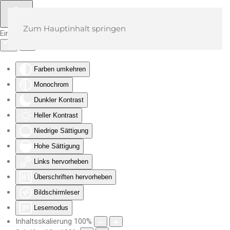
Zum Hauptinhalt springen
Eingabehilfen öffnen
Farben umkehren
Monochrom
Dunkler Kontrast
Heller Kontrast
Niedrige Sättigung
Hohe Sättigung
Links hervorheben
Überschriften hervorheben
Bildschirmleser
Lesemodus
Inhaltsskalierung
100
%