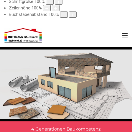
Schriftgröße
100
%
Zeilenhöhe
100
%
Buchstabenabstand
100
%
4 Generationen Baukompetenz