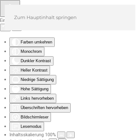
Zum Hauptinhalt springen
Eingabehilfen öffnen
Farben umkehren
Monochrom
Dunkler Kontrast
Heller Kontrast
Niedrige Sättigung
Hohe Sättigung
Links hervorheben
Überschriften hervorheben
Bildschirmleser
Lesemodus
Inhaltsskalierung
100
%