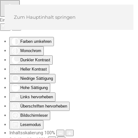
Zum Hauptinhalt springen
Eingabehilfen öffnen
Farben umkehren
Monochrom
Dunkler Kontrast
Heller Kontrast
Niedrige Sättigung
Hohe Sättigung
Links hervorheben
Überschriften hervorheben
Bildschirmleser
Lesemodus
Inhaltsskalierung
100
%